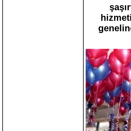
şaşır
hizmet
genelin