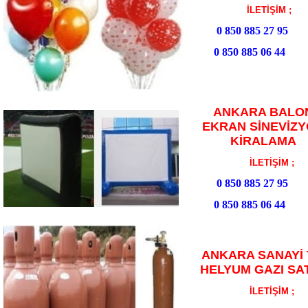
İLETİŞİM ;
0 850 885 27 95
0 850 885 06 44
ANKARA BALO
EKRAN SİNEVİZ
KİRALAMA
İLETİŞİM ;
0 850 885 27 95
0 850 885 06 44
ANKARA SANAYİ 
HELYUM GAZI SAT
İLETİŞİM ;