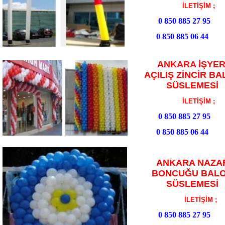
İLETİŞİM ;
0 850 885 27 95
0 850 885 06 44
ANKARA İŞYER
AÇILIŞ ZİNCİR B
SÜSLEMESİ
İLETİŞİM ;
0 850 885 27 95
0 850 885 06 44
ANKARA NAZA
BONCUĞU BAL
SÜSLEMESİ
İLETİŞİM ;
0 850 885 27 95