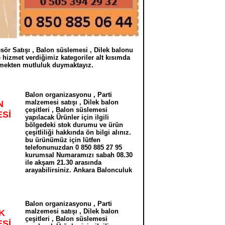
r Satışı , Balon süslemesi , Dilek balonu
e hizmet verdiğimiz kategoriler alt kısımda
ermekten mutluluk duymaktayız.
B
alon organizasyonu , Parti
malzemesi satışı , Dilek balon
N
çeşitleri , Balon süslemesi
Sİ
yapılacak Ürünler için ilgili
bölgedeki stok durumu ve ürün
çeşitliliği hakkında ön bilgi alınız.
bu ürünümüz için lütfen
telefonunuzdan 0 850 885 27 95
kurumsal Numaramızı sabah 08.30
ile akşam 21.30 arasında
arayabilirsiniz. Ankara Balonculuk
Balon organizasyonu , Parti
malzemesi satışı , Dilek balon
K
çeşitleri , Balon süslemesi
Sİ