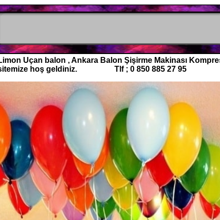
Limon Uçan balon , Ankara Balon Şişirme Makinası Kompres
sitemize hoş geldiniz. Tlf ; 0 850 885 27 95