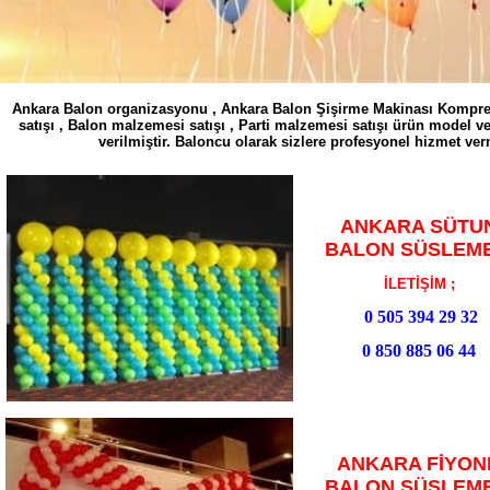
Ankara Balon organizasyonu , Ankara Balon Şişirme Makinası Kompresö
satışı , Balon malzemesi satışı , Parti malzemesi satışı ürün model v
verilmiştir. Baloncu olarak sizlere profesyonel hizmet v
ANKARA SÜTU
BALON SÜSLEME
İLETİŞİM ;
0 505 394 29 32
0 850 885 06 44
ANKARA FİYON
BALON SÜSLEME