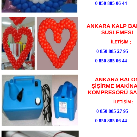
0 850 885 06 44
ANKARA KALP BA
SÜSLEMESİ
İLETİŞİM ;
0 850 885 27 95
0 850 885 06 44
ANKARA BALO
ŞİŞİRME MAKİNA
KOMPRESÖRÜ SAT
İLETİŞİM ;
0 850 885 27 95
0 850 885 06 44