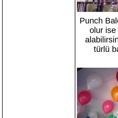
Punch Balon
olur is
alabilirs
türlü 