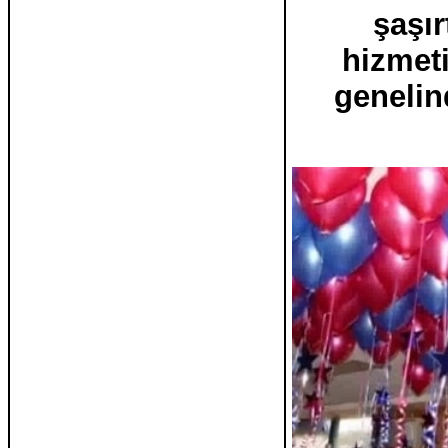
şaşır
hizmet
genelin