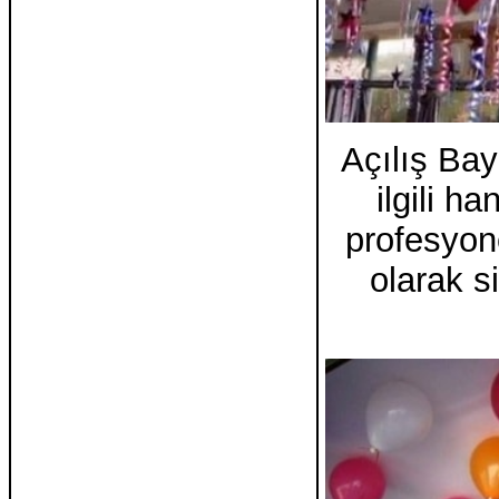
Açılış Ba
ilgili h
profesyone
olarak s