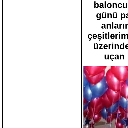
baloncu
günü par
anları
çeşitleri
üzerind
uçan 